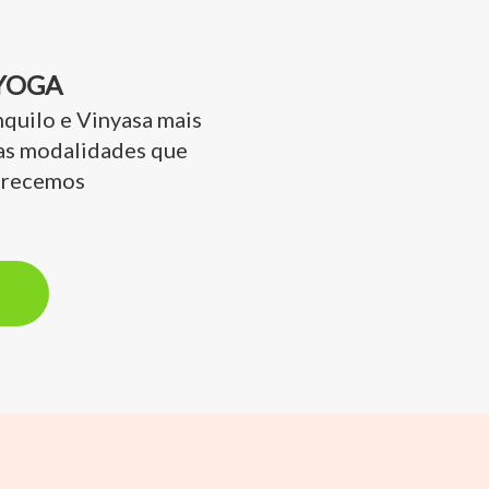
YOGA
nquilo e Vinyasa mais
as modalidades que
erecemos