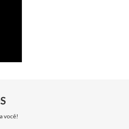
S
ra você!