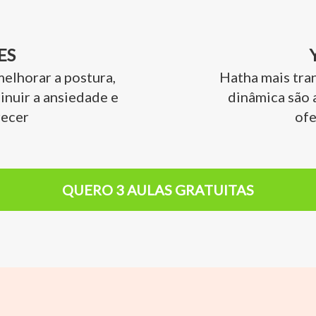
ES
elhorar a postura,
Hatha mais tra
inuir a ansiedade e
dinâmica são 
recer
of
QUERO 3 AULAS GRATUITAS