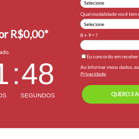
Qual modalidade você tem m
or R$0,00*
8 + 9 = ?
tado.
Eu concordo em receber
1
:
47
Ao informar meus dados, e
Privacidade
.
QUERO 3 A
OS
SEGUNDOS